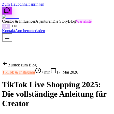
Zum Hauptinhalt springen
Creator & Influencer
Agenturen
Die Story
Blog
Warteliste
DE
EN
Kontakt
App herunterladen
C
J
Zurück zum Blog
TikTok & Instagram
7
min
17. Mai 2026
TikTok Live Shopping 2025:
Die vollständige Anleitung für
Creator