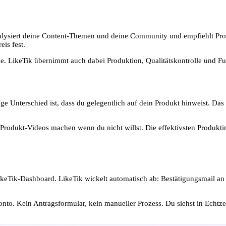
nalysiert deine Content-Themen und deine Community und empfiehlt Produ
is fest.
ke. LikeTik übernimmt auch dabei Produktion, Qualitätskontrolle und F
ige Unterschied ist, dass du gelegentlich auf dein Produkt hinweist. Das
Produkt-Videos machen wenn du nicht willst. Die effektivsten Produktint
 LikeTik-Dashboard. LikeTik wickelt automatisch ab: Bestätigungsmail 
to. Kein Antragsformular, kein manueller Prozess. Du siehst in Echtzeit