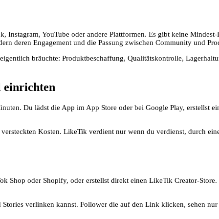
Tok, Instagram, YouTube oder andere Plattformen. Es gibt keine Mindest
sondern deren Engagement und die Passung zwischen Community und Pro
r eigentlich bräuchte: Produktbeschaffung, Qualitätskontrolle, Lagerh
l einrichten
Minuten. Du lädst die App im App Store oder bei Google Play, erstellst e
versteckten Kosten. LikeTik verdient nur wenn du verdienst, durch eine
k Shop oder Shopify, oder erstellst direkt einen LikeTik Creator-Store. 
d Stories verlinken kannst. Follower die auf den Link klicken, sehen nu