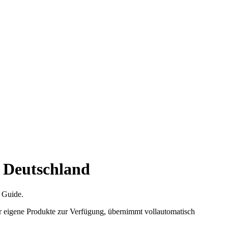
C
J
n Deutschland
e Guide.
dir eigene Produkte zur Verfügung, übernimmt vollautomatisch