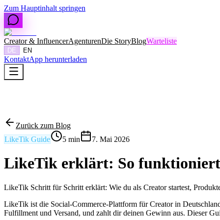
Zum Hauptinhalt springen
Creator & Influencer
Agenturen
Die Story
Blog
Warteliste
DE
EN
Kontakt
App herunterladen
Zurück zum Blog
LikeTik Guide
5
min
7. Mai 2026
LikeTik erklärt: So funktionie
LikeTik Schritt für Schritt erklärt: Wie du als Creator startest, Produ
LikeTik ist die Social-Commerce-Plattform für Creator in Deutschland
Fulfillment und Versand, und zahlt dir deinen Gewinn aus. Dieser Guid