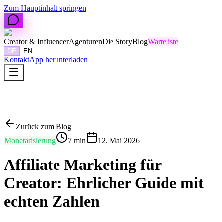
Zum Hauptinhalt springen
Creator & Influencer
Agenturen
Die Story
Blog
Warteliste
DE
EN
Kontakt
App herunterladen
C
J
Zurück zum Blog
Monetarisierung
7
min
12. Mai 2026
Affiliate Marketing für
Creator: Ehrlicher Guide mit
echten Zahlen