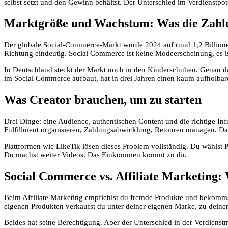
selbst setzt und den Gewinn behältst. Der Unterschied im Verdienstpote
Marktgröße und Wachstum: Was die Zahl
Der globale Social-Commerce-Markt wurde 2024 auf rund 1,2 Billionen 
Richtung eindeutig. Social Commerce ist keine Modeerscheinung, es is
In Deutschland steckt der Markt noch in den Kinderschuhen. Genau das i
im Social Commerce aufbaut, hat in drei Jahren einen kaum aufholba
Was Creator brauchen, um zu starten
Drei Dinge: eine Audience, authentischen Content und die richtige Infra
Fulfillment organisieren, Zahlungsabwicklung, Retouren managen. Das i
Plattformen wie LikeTik lösen dieses Problem vollständig. Du wählst P
Du machst weiter Videos. Das Einkommen kommt zu dir.
Social Commerce vs. Affiliate Marketing: 
Beim Affiliate Marketing empfiehlst du fremde Produkte und bekommst
eigenen Produkten verkaufst du unter deiner eigenen Marke, zu deine
Beides hat seine Berechtigung. Aber der Unterschied in der Verdienstmö