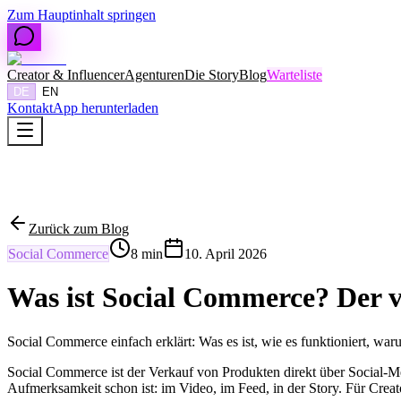
Zum Hauptinhalt springen
Creator & Influencer
Agenturen
Die Story
Blog
Warteliste
DE
EN
Kontakt
App herunterladen
Zurück zum Blog
Social Commerce
8
min
10. April 2026
Was ist Social Commerce? Der v
Social Commerce einfach erklärt: Was es ist, wie es funktioniert, wa
Social Commerce ist der Verkauf von Produkten direkt über Social-M
Aufmerksamkeit schon ist: im Video, im Feed, in der Story. Für Creato