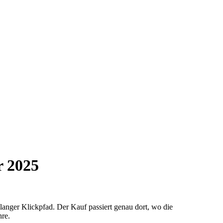
C
J
r 2025
anger Klickpfad. Der Kauf passiert genau dort, wo die
hre.