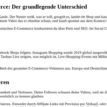
rce: Der grundlegende Unterschied
ufe. Der Nutzer weiß, was er will, googelt es, landet im Shop und kau
 einem Video das er ohnehin schaut, und kauft spontan aus dem Kontext 
klassischen E-Commerce konkurrierst du über Preis und SEO. Im Social
Facebook Shops folgten. Instagram Shopping wurde 2019 global ausgeroll
Taobao Live zeigten, was möglich ist. Live-Shopping-Events mit Millio
oßteil des gesamten E-Commerce-Volumens aus. Europa und Deutschland
eren
mkeit und Vertrauen. Deine Follower schauen deine Videos, weil sie di
persönlich zu kennen glauben.
isieren. Entweder durch Affiliate-Links mit Provision pro Verkauf, ode