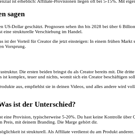
nzial ist erheblich: Affiliate-Provisionen liegen oft bei 5-15%. Mit ei
en sagen
US-Dollar geschätzt. Prognosen sehen ihn bis 2028 bei über 6 Billionen
t eine strukturelle Verschiebung im Handel.
st der Vorteil für Creator die jetzt einsteigen: In einem frühen Markt s
ren Vorsprung.
struktur. Die ersten beiden bringst du als Creator bereits mit. Die dritte
st komplex, teuer und nichts, womit sich ein Creator beschäftigen soll
rodukte aus, empfiehlst sie in deinen Videos, und alles andere wird vol
Was ist der Unterschied?
 eine Provision, typischerweise 5-20%. Du hast keine Kontrolle über Q
m Preis, mit deinem Branding. Die Marge gehört dir.
glichkeit ist strukturell. Als Affiliate verdienst du am Produkt andere